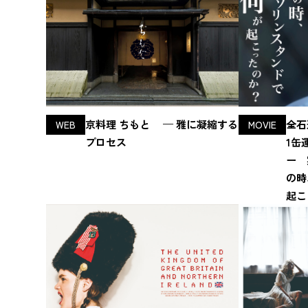
京料理 ちもと — 雅に凝縮する
全石
WEB
MOVIE
プロセス
1缶
ー 
の時
起こ