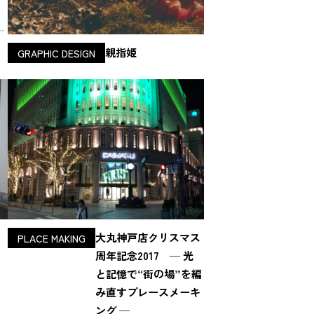
親指姫
GRAPHIC DESIGN
大丸神戸店クリスマス
PLACE MAKING
周年記念2017 ─ 光
と記憶で“街の場”を編
み直すプレースメーキ
ング ─