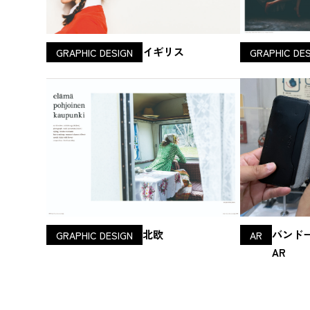
イギリス
GRAPHIC DESIGN
GRAPHIC DE
北欧
バンド
GRAPHIC DESIGN
AR
AR