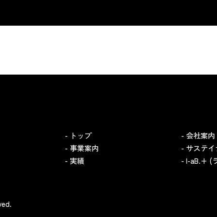
- トップ
- 会社案内
- 事業案内
- サステ
- 実績
- l-aB.+
ved.