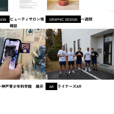
ビューティサロン情
一週間
SIGN
GRAPHIC DESIGN
報誌
ー神戸青少年科学館 展示
ライナーズAR
AR